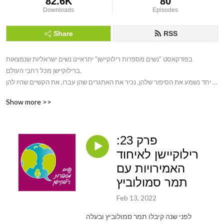
82.6K
80
Downloads
Episodes
Share
RSS
בפודקאסט ”נשים מספרות רילוקיישן” יתראיינו נשים ישראליות שנמצאות 
ברילוקיישן מכל רחבי העולם. 

יחד נשמע את הסיפור שלהן, נכיר את האתגרים שהן עברו, את הקשיים שהיו להן 
ואת הצמיחה וההתפתחות, שהן חוו. 

Show more >>
הפודקאסט נוצר כדי שכל אישה שנמצאת ברילוקיישן או מתכננת אחד שכזה תדע 
שהיא לא לבד. 

אז אם אתם כבר נמצאים ברילוקיישן, מתכננים אחד בעתיד או רוצים לשמוע 
פרק 23:
סיפורים של נשים מעניינות ברילוקיישן,  הפודקאסט ”נשים מספרות רילוקיישן” הוא 
בדיוק בשבילכם!
רילוקיישן לאיחוד
האמירויות עם
תמר סמולוביץ
Feb 13, 2022
לפני שנה קיבלו תמר סמולוביץ ובעלה