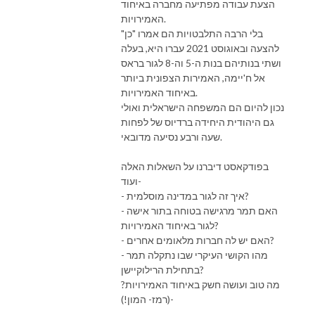
הצעת עבודה מפתיעה מחברה באיחוד
האמירויות.
בלי הרבה התלבטויות הם אמרו "כן"
להצעה ובאוגוסט 2021 עברו היא, בעלה
ושתי בנותיהם בנות ה-5 וה-8 לגור בראס
אל ח'יימה, האמירות הצפונית ביותר
באיחוד האמירויות.
נכון להיום הם המשפחה הישראלית ואולי
גם היהודית היחידה ברדיוס של לפחות
שעה ורבע נסיעה מדובאי.
בפודקאסט דיברנו על השאלות האלה
ועוד-
- איך זה לגור במדינה מוסלמית?
- האם תמר מרגישה בטוחה בתור אישה
לגור באיחוד האמירויות?
- האם יש לה חברות מלאומים אחרים?
- מהו הקושי העיקרי שבו נתקלה תמר
בתחילת הרילוקיישן?
מה טוב ועושה חשק באיחוד האמירויות?
(רמז- המון!)-