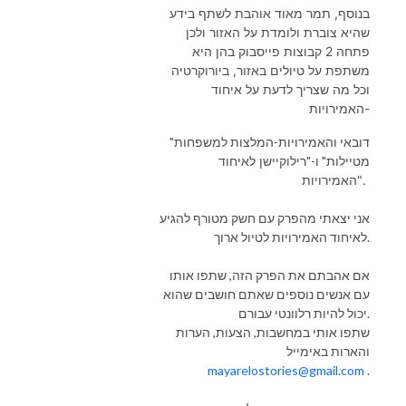
בנוסף, תמר מאוד אוהבת לשתף בידע
שהיא צוברת ולומדת על האזור ולכן
פתחה 2 קבוצות פייסבוק בהן היא
משתפת על טיולים באזור, ביורוקרטיה
וכל מה שצריך לדעת על איחוד
האמירויות-
"דובאי והאמירויות-המלצות למשפחות
מטיילות" ו-"
רילוקיישן לאיחוד
האמירויות".
אני יצאתי מהפרק עם חשק מטורף להגיע
לאיחוד האמירויות לטיול ארוך.
אם אהבתם את הפרק הזה, שתפו אותו
עם אנשים נוספים שאתם חושבים שהוא
יכול להיות רלוונטי עבורם.
שתפו אותי במחשבות, הצעות, הערות
והארות באימייל
mayarelostories@gmail.com
.