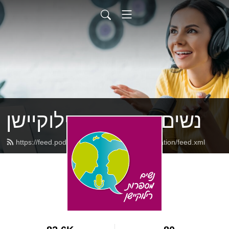
נשים מספרות רילוקיישן
https://feed.podbean.com/womenspeakrelocation/feed.xml