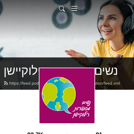
נשים מספרות רילוקיישן
https://feed.podbean.com/womenspeakrelocation/feed.xml