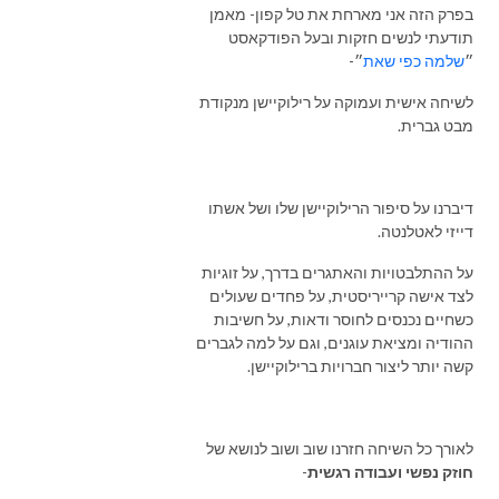
בפרק הזה אני מארחת את טל קפון- מאמן
תודעתי לנשים חזקות ובעל הפודקאסט
״
שלמה כפי שאת
״-
לשיחה אישית ועמוקה על רילוקיישן מנקודת
מבט גברית.
דיברנו על סיפור הרילוקיישן שלו ושל אשתו
דייזי לאטלנטה.
על ההתלבטויות והאתגרים בדרך, על זוגיות
לצד אישה קרייריסטית, על פחדים שעולים
כשחיים נכנסים לחוסר ודאות, על חשיבות
ההודיה ומציאת עוגנים, וגם על למה לגברים
קשה יותר ליצור חברויות ברילוקיישן.
לאורך כל השיחה חזרנו שוב ושוב לנושא של
חוזק נפשי ועבודה רגשית
-