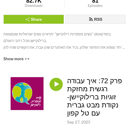
82.7K
81
Downloads
Episodes
Share
RSS
בפודקאסט ”נשים מספרות רילוקיישן” יתראיינו נשים ישראליות שנמצאות 
ברילוקיישן מכל רחבי העולם. 

יחד נשמע את הסיפור שלהן, נכיר את האתגרים שהן עברו, את הקשיים שהיו להן 
ואת הצמיחה וההתפתחות, שהן חוו. 

Show more >>
הפודקאסט נוצר כדי שכל אישה שנמצאת ברילוקיישן או מתכננת אחד שכזה תדע 
שהיא לא לבד. 

אז אם אתם כבר נמצאים ברילוקיישן, מתכננים אחד בעתיד או רוצים לשמוע 
פרק 72: איך עבודה
סיפורים של נשים מעניינות ברילוקיישן,  הפודקאסט ”נשים מספרות רילוקיישן” הוא 
בדיוק בשבילכם!
רגשית מחזקת
זוגיות ברילוקיישן-
נקודת מבט גברית
עם טל קפון
Sep 27, 2025