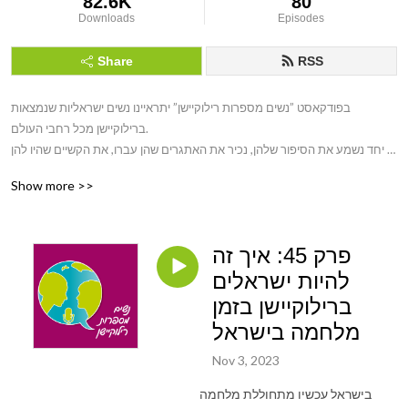
82.6K
80
Downloads
Episodes
Share
RSS
בפודקאסט ”נשים מספרות רילוקיישן” יתראיינו נשים ישראליות שנמצאות 
ברילוקיישן מכל רחבי העולם. 

יחד נשמע את הסיפור שלהן, נכיר את האתגרים שהן עברו, את הקשיים שהיו להן 
ואת הצמיחה וההתפתחות, שהן חוו. 

Show more >>
הפודקאסט נוצר כדי שכל אישה שנמצאת ברילוקיישן או מתכננת אחד שכזה תדע 
שהיא לא לבד. 

אז אם אתם כבר נמצאים ברילוקיישן, מתכננים אחד בעתיד או רוצים לשמוע 
פרק 45: איך זה
סיפורים של נשים מעניינות ברילוקיישן,  הפודקאסט ”נשים מספרות רילוקיישן” הוא 
בדיוק בשבילכם!
להיות ישראלים
ברילוקיישן בזמן
מלחמה בישראל
Nov 3, 2023
בישראל עכשיו מתחוללת מלחמה