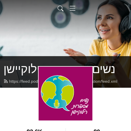
נשים מספרות רילוקיישן
https://feed.podbean.com/womenspeakrelocation/feed.xml