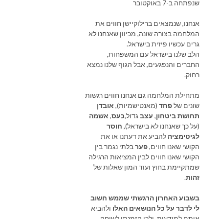
שנפתחה ב-7 באוקטובר
אנחנו, שנמצאים ברילוקיישן חווים את
המלחמה בצורה שונה, מכיוון שאנחנו לא
גרים עכשיו פיזית בישראל.
הלב שלנו בישראל עם המשפחות,
החברים והנפגעים, אבל הגוף שלנו נמצא
רחוק.
מתחילת המלחמה גם אנחנו חווים רגשות
שונים של
פחד
(מאנטישמיות),
אובדן
תחושת ביטחון
,
עצב
גדול,
כעס
,
אשמה
(על כך שאנחנו לא בישראל),
חוסר
לגיטימציה
להביע את דעתנו או את
הקושי שאנו חווים,
פער
בלתי נגמר בין
הקושי שאנו חווים לבין המציאות הרגילה
שמתקיימת בחוץ ועוד המון שאלות של
זהות
.
בשבוע האחרון הרגשתי שממש חשוב
לי לדבר על כל הנושאים האלו
ולהביא
אותם למודעות, ולכן הזמנתי לשיחה